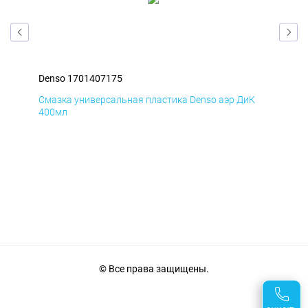
Denso 1701407175
Den
Д
Смазка универсальная пластика Denso аэр ДиК
Сма
400мл
40
© Все права защищены.