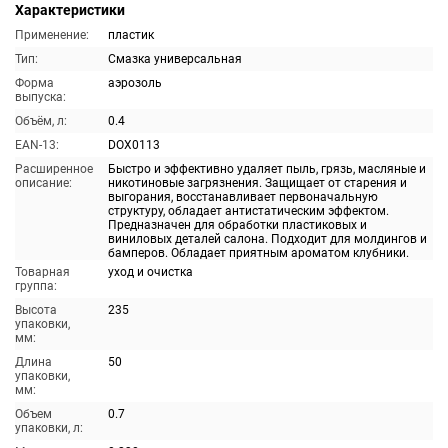
Характеристики
Применение:
пластик
Тип:
Смазка универсальная
Форма
аэрозоль
выпуска:
Объём, л:
0.4
EAN-13:
DOX0113
Расширенное
Быстро и эффективно удаляет пыль, грязь, масляные и
описание:
никотиновые загрязнения. Защищает от старения и
выгорания, восстанавливает первоначальную
структуру, обладает антистатическим эффектом.
Предназначен для обработки пластиковых и
виниловых деталей салона. Подходит для молдингов и
бамперов. Обладает приятным ароматом клубники.
Товарная
уход и очистка
группа:
Высота
235
упаковки,
мм:
Длина
50
упаковки,
мм:
Объем
0.7
упаковки, л: