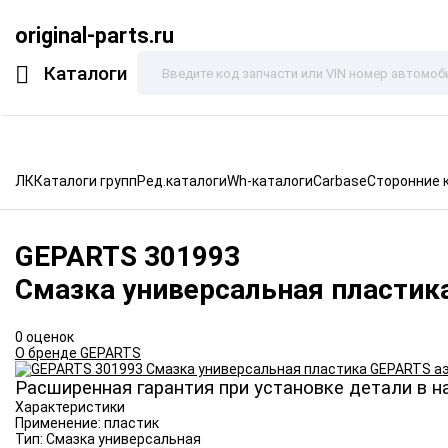
original-parts.ru
Каталоги
ЛК
Каталоги групп
Ред.каталоги
Wh-каталоги
Carbase
Сторонние 
GEPARTS
301993
Смазка универсальная пластик
0 оценок
О бренде GEPARTS
Расширенная гарантия при установке детали в н
Характеристики
Применение:
пластик
Тип:
Смазка универсальная