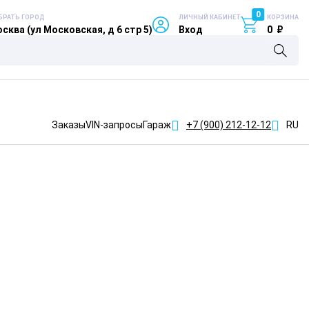
0
БРАТЬ ГОРОД
ЛИЧНЫЙ КАБИНЕТ
КОРЗИНА
сква (ул Московская, д 6 стр 5)
Вход
0
₽
Заказы
VIN-запросы
Гараж
+7 (900)
212-12-12
RU