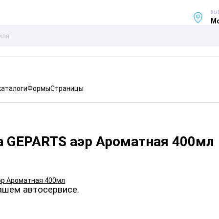
ВЫ
Мо
каталоги
Формы
Страницы
а GEPARTS аэр Ароматная 400мл
ашем автосервисе.